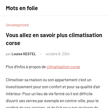
Aller
Mots en folie
au
contenu
Uncategorized
Vous allez en savoir plus climatisation
corse
par
Louise KESTEL
octobre 8, 2024
Aucun
commentaire
Plus d’infos à propos de
climatisation corse
Climatiser sa maison ou son appartement c’est un
investissement pour son confort et pour sa qualité d’air
intérieur. Pour un lieu de vie fermé où il est difficile
d’ouvrir ses verres par exemple en centre-ville, pour le
confort de nos anciens, et de fait pour nos maisons de