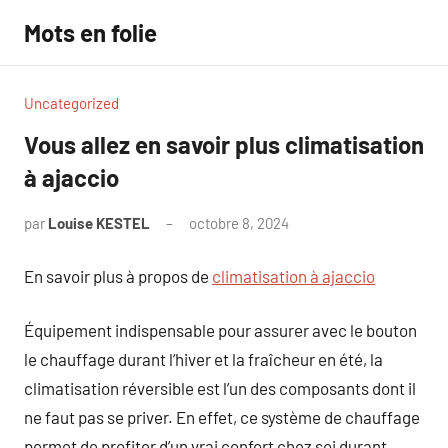
Aller
Mots en folie
au
contenu
Uncategorized
Vous allez en savoir plus climatisation
à ajaccio
par
Louise KESTEL
octobre 8, 2024
Aucun
commentaire
En savoir plus à propos de
climatisation à ajaccio
Équipement indispensable pour assurer avec le bouton
le chauffage durant l’hiver et la fraîcheur en été, la
climatisation réversible est l’un des composants dont il
ne faut pas se priver. En effet, ce système de chauffage
permet de profiter d’un vrai confort chez soi durant