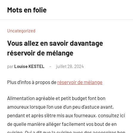
Aller
Mots en folie
au
contenu
Uncategorized
Vous allez en savoir davantage
réservoir de mélange
par
Louise KESTEL
juillet 28, 2024
Aucun
commentaire
Plus d’infos à propos de
réservoir de mélange
Alimentation agréable et petit budget font bon
amoureux lorsque l’on use d’un peu d’astuce avant,
pendant et après s’être mis aux fourneaux. consultez ici
de quelle manière alléger facilement vos bout de en
cuisine. Qui a dit que la cuisine avec des accesoires bon