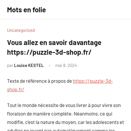
Aller
Mots en folie
au
contenu
Uncategorized
Vous allez en savoir davantage
https://puzzle-3d-shop.fr/
par
Louise KESTEL
mai 8, 2024
Aucun
commentaire
Texte de référence à propos de
https://puzzle-3d-
shop.fr/
Tout le monde nécessite de vous livrer à pour vivre son
floraison de manière complète. Néanmoins, ce qui
modifie, c’est la nature du moyen, car les adolescents et
adultes ne jouent pas automatiquement comme les