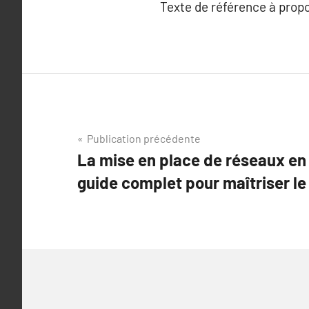
Texte de référence à prop
Navigation
Publication précédente
La mise en place de réseaux en 
de
guide complet pour maîtriser l
l’article