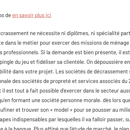
commentaire
pos de
en savoir plus ici
crassement ne nécessite ni diplômes, ni spécialité part
te dans le métier pour exercer des missions de ménage 
les professionnels. Si la demande est bien présente, il 
pingle du jeu et fidéliser sa clientèle. On dépoussière 
ibilité dans votre projet. Les sociétés de décrassement 
nale des sociétés de propreté et services associés du 26
il est tout à fait possible d’exercer dans le secteur aus
 qu’en formant une société personne morale. dès lors que
eaufiner et trouver son « model » pour se pousser au mili
tapes indispensables par lesquelles il va falloir passer,
te à la banque. Plus affiné que l’étude de marché, le pla