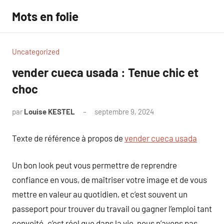
Aller
Mots en folie
au
contenu
Uncategorized
vender cueca usada : Tenue chic et
choc
par
Louise KESTEL
septembre 9, 2024
Aucun
commentaire
Texte de référence à propos de
vender cueca usada
Un bon look peut vous permettre de reprendre
confiance en vous, de maîtriser votre image et de vous
mettre en valeur au quotidien, et c’est souvent un
passeport pour trouver du travail ou gagner l’emploi tant
convoité. c’est réel que dans la vie, nous n’avons pas