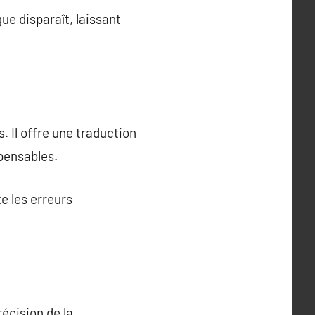
gue disparaît, laissant
. Il offre une traduction
pensables.
te les erreurs
écision de la