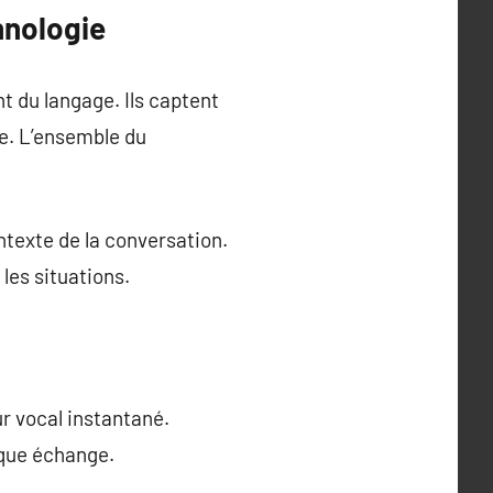
hnologie
 du langage. Ils captent
lle. L’ensemble du
ntexte de la conversation.
les situations.
ur vocal instantané.
aque échange.