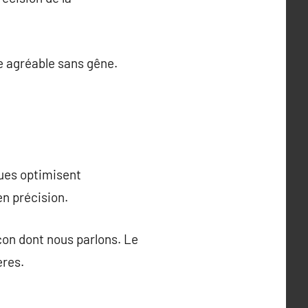
e agréable sans gêne.
ques optimisent
en précision.
çon dont nous parlons. Le
ères.