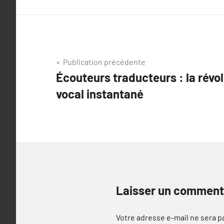
Navigation
Publication précédente
Écouteurs traducteurs : la révo
de
vocal instantané
l’article
Laisser un comment
Votre adresse e-mail ne sera p