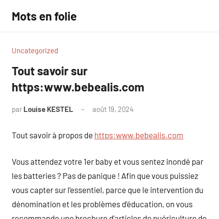
Aller
Mots en folie
au
contenu
Uncategorized
Tout savoir sur
https:www.bebealis.com
par
Louise KESTEL
août 19, 2024
Aucun
commentaire
Tout savoir à propos de
https:www.bebealis.com
Vous attendez votre 1er baby et vous sentez inondé par
les batteries ? Pas de panique ! Afin que vous puissiez
vous capter sur l’essentiel, parce que le intervention du
dénomination et les problèmes d’éducation, on vous
recommande une brochure d’articles de puériculture de