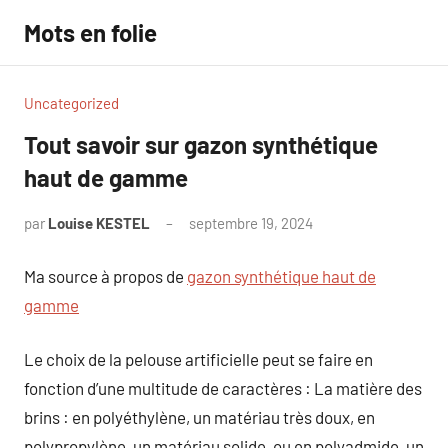
Aller
Mots en folie
au
contenu
Uncategorized
Tout savoir sur gazon synthétique
haut de gamme
par
Louise KESTEL
septembre 19, 2024
Aucun
commentaire
Ma source à propos de
gazon synthétique haut de
gamme
Le choix de la pelouse artificielle peut se faire en
fonction d’une multitude de caractères : La matière des
brins : en polyéthylène, un matériau très doux, en
polypropylène, un matériau solide, ou en polyadmide, un