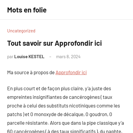
Aller
Mots en folie
au
contenu
Uncategorized
Tout savoir sur Approfondir ici
par
Louise KESTEL
mars 8, 2024
Aucun
commentaire
Ma source à propos de
Approfondir ici
En plus court et de façon plus claire, y’a juste des
empreintes insignifiantes de cancérogènes ( taux
proche à celui des substituts nicotiniques comme les
patchs ) et 0 monoxyde de décalque, 0 goudron, 0
parcelle résistante. Alors que dans la pipe classique y’a
60 cancérogènes ( à des taux significatifs ), du naphte,