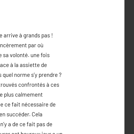
e arrive à grands pas !
sincèrement par où
sa volonté. une fois
face à la assiette de
s quel norme s’y prendre ?
etrouvés confrontés à ces
 le plus calmement
de ce fait nécessaire de
a en succéder. Cela
’y a de ce fait pas de
gurer cet heureux jour a un