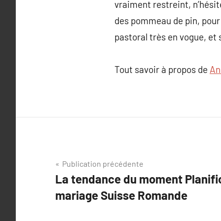
vraiment restreint, n’hési
des pommeau de pin, pour l
pastoral très en vogue, et
Tout savoir à propos de
An
Navigation
Publication précédente
La tendance du moment Planific
de
mariage Suisse Romande
l’article