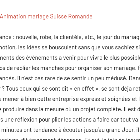
commentaire
Animation mariage Suisse Romande
ncé : nouvelle, robe, la clientèle, etc., le jour du mariag
motion, les idées se bousculent sans que vous sachiez 
ts des évènements à venir pour vivre le plus possible 
temps de replier les manches pour organiser son mariage. 
ancés, il n’est pas rare de se sentir un peu médusé. Dan
Tous ceux qui se sont dit « en effet », se sont déjà r
e mener à bien cette entreprise express et soignées et
e produire dans la mesure où un projet complète. Il est 
s une réflexion pour plier les actions à faire car tout v
inutes ont tendance à écouter jusqu’au grand Jour, il n
mariage, dit forcément dépenses. Et oui, la joie de inau