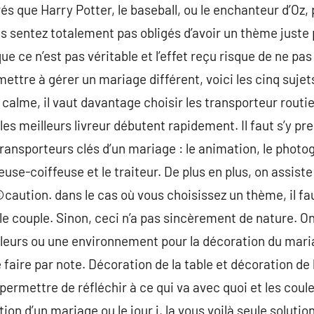
és que Harry Potter, le baseball, ou le enchanteur d’Oz,
ous sentez totalement pas obligés d’avoir un thème juste
que ce n’est pas véritable et l’effet reçu risque de ne pas
ettre à gérer un mariage différent, voici les cinq sujet
calme, il vaut davantage choisir les transporteur routier
 les meilleurs livreur débutent rapidement. Il faut s’y pr
ransporteurs clés d’un mariage : le animation, le photog
euse-coiffeuse et le traiteur. De plus en plus, on assis
caution. dans le cas où vous choisissez un thème, il fa
le couple. Sinon, ceci n’a pas sincèrement de nature. On
leurs ou une environnement pour la décoration du mari
e faire par note. Décoration de la table et décoration de
 permettre de réfléchir à ce qui va avec quoi et les coul
ion d’un mariage ou le jour j, la vous voilà seule solutio