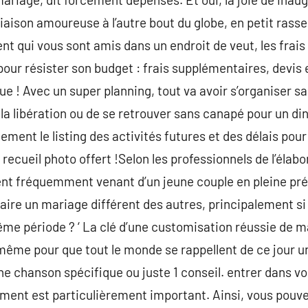
ute liaison amoureuse à l’autre bout du globe, en petit r
ent qui vous sont amis dans un endroit de veut, les frai
pour résister son budget : frais supplémentaires, devis 
e ! Avec un super planning, tout va avoir s’organiser sa
à la libération ou de se retrouver sans canapé pour un
èlement le listing des activités futures et des délais pour
 recueil photo offert !Selon les professionnels de l’élabo
ent fréquemment venant d’un jeune couple en pleine pré
aire un mariage différent des autres, principalement si
ême période ? ‘ La clé d’une customisation réussie de m
même pour que tout le monde se rappellent de ce jour uni
e chanson spécifique ou juste 1 conseil. entrer dans vos
ment est particulièrement important. Ainsi, vous pouv