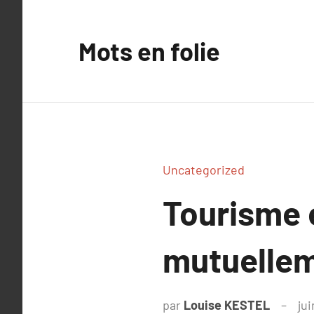
Aller
au
Mots en folie
contenu
Uncategorized
Tourisme e
mutuellem
par
Louise KESTEL
jui