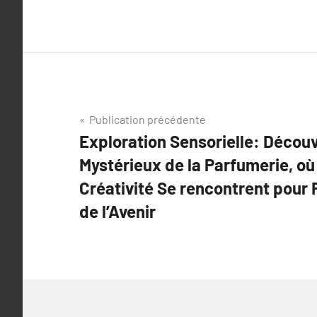
Navigation
Publication précédente
Exploration Sensorielle: Décou
de
Mystérieux de la Parfumerie, où
l’article
Créativité Se rencontrent pour 
de l’Avenir