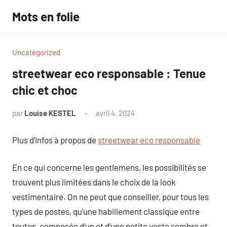
Aller
Mots en folie
au
contenu
Uncategorized
streetwear eco responsable : Tenue
chic et choc
par
Louise KESTEL
avril 4, 2024
Aucun
commentaire
Plus d’infos à propos de
streetwear eco responsable
En ce qui concerne les gentlemens, les possibilités se
trouvent plus limitées dans le choix de la look
vestimentaire. On ne peut que conseiller, pour tous les
types de postes, qu’une habillement classique entre
toutes, composée d’un et d’une petite veste sombre et