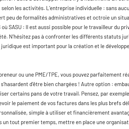
selon les activités. L’entreprise individuelle : sans auc
uiert peu de formalités administratives et octroie un sit
ù SASU : Il est aussi possible pour le travailleur du pr
té. N’hésitez pas à confronter les différents statuts ju
t juridique est important pour la création et le dévelop
epreneur ou une PME/TPE, vous pouvez parfaitement réal
hasardent d’être bien chargées ! Autre option : emba
liser certains pans de votre travail. Pensez, par exempl
oir le paiement de vos factures dans les plus brefs dé
sonnalisée, simple à utiliser et financièrement avanta
ans un tout premier temps, mettre en place une organisa