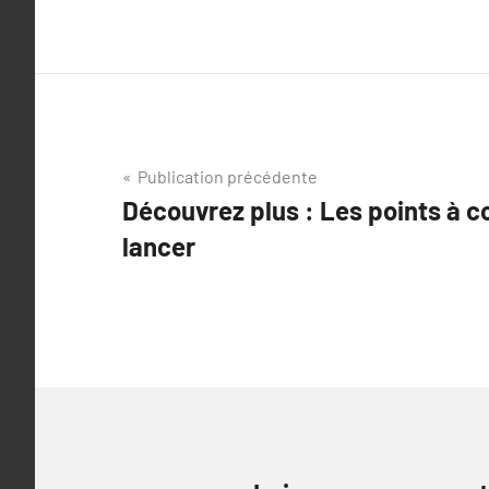
Navigation
Publication précédente
Découvrez plus : Les points à c
de
lancer
l’article