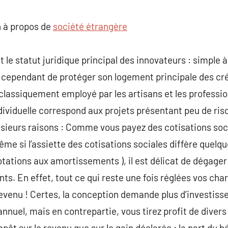
commentaire
 à propos de
société étrangère
st le statut juridique principal des innovateurs : simple
 cependant de protéger son logement principale des cré
e classiquement employé par les artisans et les professi
individuelle correspond aux projets présentant peu de r
sieurs raisons : Comme vous payez des cotisations socia
me si l’assiette des cotisations sociales diffère quelque
tions aux amortissements ), il est délicat de dégager 
ts. En effet, tout ce qui reste une fois réglées vos ch
enu ! Certes, la conception demande plus d’investissem
annuel, mais en contrepartie, vous tirez profit de diver
mpôt sur le revenu que sur le gain déclarée : la part du b