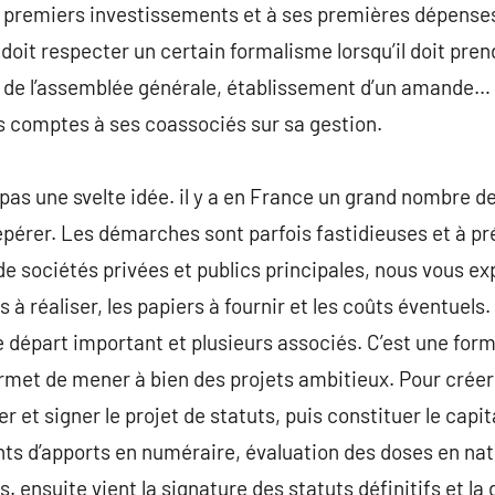
s premiers investissements et à ses premières dépenses (
doit respecter un certain formalisme lorsqu’il doit pre
de l’assemblée générale, établissement d’un amande… ).
 comptes à ses coassociés sur sa gestion.
pas une svelte idée. il y a en France un grand nombre de 
epérer. Les démarches sont parfois fastidieuses et à pr
 sociétés privées et publics principales, nous vous expl
à réaliser, les papiers à fournir et les coûts éventuel
e départ important et plusieurs associés. C’est une for
rmet de mener à bien des projets ambitieux. Pour créer
et signer le projet de statuts, puis constituer le capita
ts d’apports en numéraire, évaluation des doses en nat
ensuite vient la signature des statuts définitifs et la