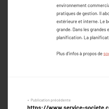
environnement commercial 
pratiques de gestion. Il a
extérieure et interne. Le b
grande. Dans les grandes 
planification. La planifica
Plus d’infos à propos de
so
Navigation
Publication précédente
https://www.service-societe.