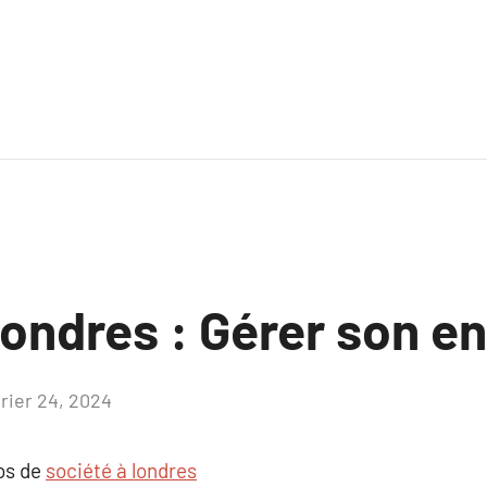
londres : Gérer son e
vrier 24, 2024
Aucun
commentaire
pos de
société à londres