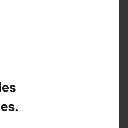
les
es.