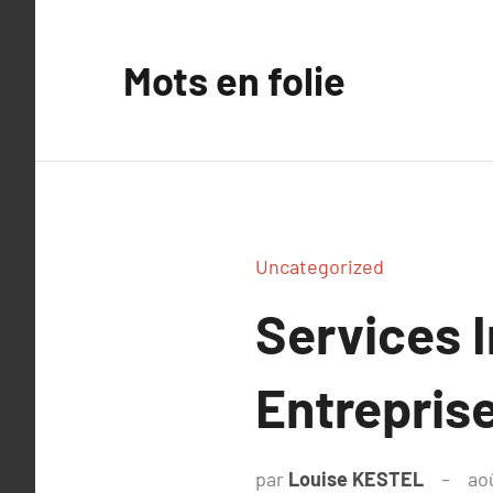
Aller
au
Mots en folie
contenu
Uncategorized
Services I
Entrepris
par
Louise KESTEL
ao