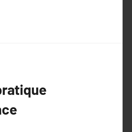
pratique
nce