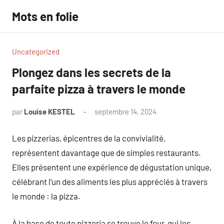
Aller
Mots en folie
au
contenu
Uncategorized
Plongez dans les secrets de la
parfaite pizza à travers le monde
par
Louise KESTEL
septembre 14, 2024
Aucun
commentaire
Les pizzerias, épicentres de la convivialité,
représentent davantage que de simples restaurants.
Elles présentent une expérience de dégustation unique,
célébrant l’un des aliments les plus appréciés à travers
le monde : la pizza.
À la base de toute pizzeria se trouve le four, qui les