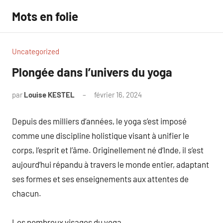
Aller
Mots en folie
au
contenu
Uncategorized
Plongée dans l’univers du yoga
par
Louise KESTEL
février 16, 2024
Aucun
commentaire
Depuis des milliers d’années, le yoga s’est imposé
comme une discipline holistique visant à unifier le
corps, l’esprit et l’âme. Originellement né d’Inde, il s’est
aujourd’hui répandu à travers le monde entier, adaptant
ses formes et ses enseignements aux attentes de
chacun.
Les nombreux visages du yoga