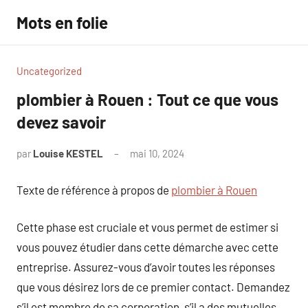
Aller
Mots en folie
au
contenu
Uncategorized
plombier à Rouen : Tout ce que vous
devez savoir
par
Louise KESTEL
mai 10, 2024
Aucun
commentaire
Texte de référence à propos de
plombier à Rouen
Cette phase est cruciale et vous permet de estimer si
vous pouvez étudier dans cette démarche avec cette
entreprise. Assurez-vous d’avoir toutes les réponses
que vous désirez lors de ce premier contact. Demandez
s’il est membre de sa corporation, s’il a des mutuelles