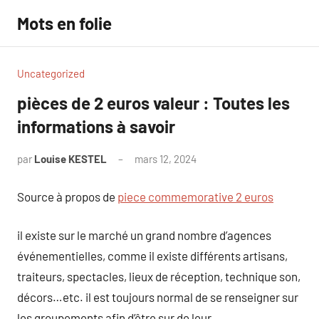
Aller
Mots en folie
au
contenu
Uncategorized
pièces de 2 euros valeur : Toutes les
informations à savoir
par
Louise KESTEL
mars 12, 2024
Aucun
commentaire
Source à propos de
piece commemorative 2 euros
il existe sur le marché un grand nombre d’agences
événementielles, comme il existe différents artisans,
traiteurs, spectacles, lieux de réception, technique son,
décors…etc. il est toujours normal de se renseigner sur
les groupements afin d’être sur de leur