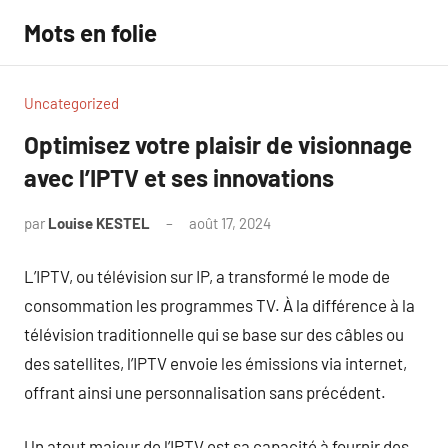
Aller
Mots en folie
au
contenu
Uncategorized
Optimisez votre plaisir de visionnage
avec l’IPTV et ses innovations
par
Louise KESTEL
août 17, 2024
Aucun
commentaire
L’IPTV, ou télévision sur IP, a transformé le mode de
consommation les programmes TV. À la différence à la
télévision traditionnelle qui se base sur des câbles ou
des satellites, l’IPTV envoie les émissions via internet,
offrant ainsi une personnalisation sans précédent.
Un atout majeur de l’IPTV est sa capacité à fournir des