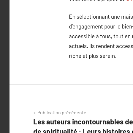
En sélectionnant une maison
d’engagement pour le bien-ê
accessible à tous, tout en
actuels. Ils rendent access
riche et plus serein.
Navigation
Publication précédente
Les auteurs incontournables de
de
de spiritualité : Leurs histoires