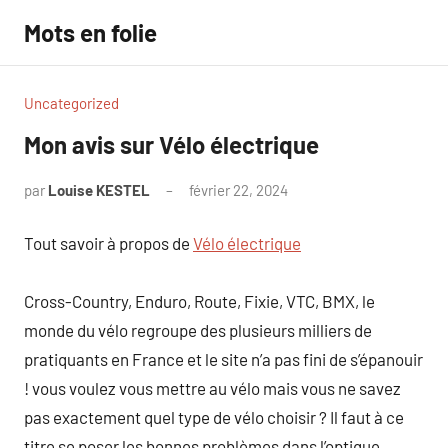
Aller
Mots en folie
au
contenu
Uncategorized
Mon avis sur Vélo électrique
par
Louise KESTEL
février 22, 2024
Aucun
commentaire
Tout savoir à propos de
Vélo électrique
Cross-Country, Enduro, Route, Fixie, VTC, BMX, le
monde du vélo regroupe des plusieurs milliers de
pratiquants en France et le site n’a pas fini de s’épanouir
! vous voulez vous mettre au vélo mais vous ne savez
pas exactement quel type de vélo choisir ? Il faut à ce
titre se poser les bonnes problèmes dans l’optique