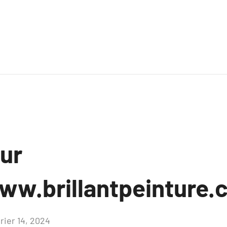
sur
ww.brillantpeinture.
rier 14, 2024
Aucun