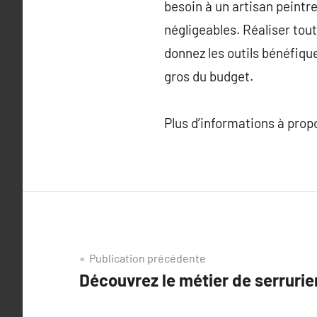
besoin à un artisan peintr
négligeables. Réaliser tout
donnez les outils bénéfique
gros du budget.
Plus d’informations à pro
Navigation
Publication précédente
Découvrez le métier de serrurie
de
l’article