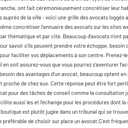
vanche, ont fait cérémonieusement concrétiser leur habi
uprès de la ville : voici une grille des avocats loggés au
ême concrétiser l’annuaire des avocats sur les sites w
ar thématique et par cité. Beaucoup d’avocats n’ont pas
pour savoir s’ils peuvent prendre votre échoppe. besoin d’
pour faciliter vos déplacements à son centre. Prenez-le 
il en soit assurez-vous que vous pourrez s’aventurer fac
besoin des avantages d’un avocat, beaucoup optent en 
nt proche de chez eux. Cette réponse peut être fort pert
avocat pour des tâches de conseil comme la consultation j
cilite aussi les et l’échange pour les procédures dont la 
re boutique est plutôt jugée dans un tribunal qui se trouv
tre préférable de choisir sur place un avocat.C’est fréq