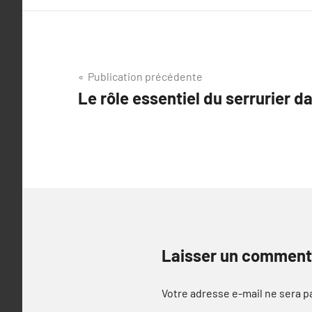
Navigation
Publication précédente
Le rôle essentiel du serrurier d
de
l’article
Laisser un comment
Votre adresse e-mail ne sera p