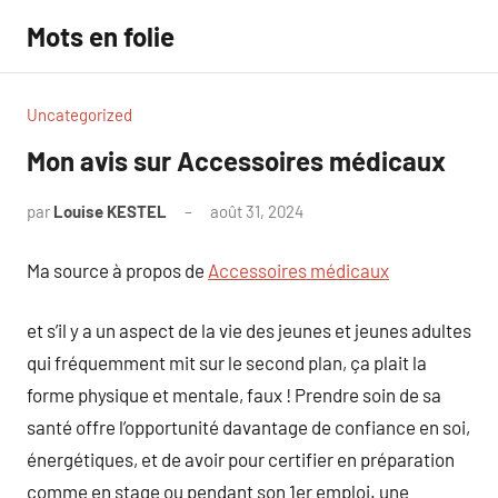
Aller
Mots en folie
au
contenu
Uncategorized
Mon avis sur Accessoires médicaux
par
Louise KESTEL
août 31, 2024
Aucun
commentaire
Ma source à propos de
Accessoires médicaux
et s’il y a un aspect de la vie des jeunes et jeunes adultes
qui fréquemment mit sur le second plan, ça plait la
forme physique et mentale, faux ! Prendre soin de sa
santé offre l’opportunité davantage de confiance en soi,
énergétiques, et de avoir pour certifier en préparation
comme en stage ou pendant son 1er emploi. une