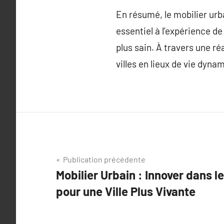
En résumé, le mobilier urba
essentiel à l’expérience d
plus sain. À travers une ré
villes en lieux de vie dyna
Navigation
Publication précédente
Mobilier Urbain : Innover dans 
de
pour une Ville Plus Vivante
l’article