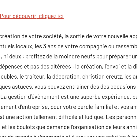
commentaire
Pour découvrir, cliquez ici
réation de votre société, la sortie de votre nouvelle ap
ntuels locaux, les 3 ans de votre compagnie ou rasse
e, ni deux : profitez de la moindre neufs pour préparer 
dépenses et pas des altérées : la création, l’envoi et la d
eubles, le traiteur, la décoration, christian creutz, les 
lques astuces, vous pouvez entraîner des des occasions
n.La gestion d’évènement est une superbe expérience, p
nement d’entreprise, pour votre cercle familial et vos a
est une action tellement difficile et ludique. Les perso
et les boulots que demande l’organisation de leurs ann
er de grands évènements et à trouver une solution à le