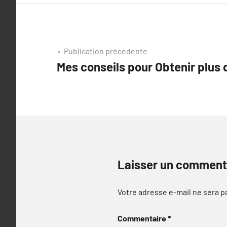
Navigation
Publication précédente
Mes conseils pour Obtenir plus d
de
l’article
Laisser un comment
Votre adresse e-mail ne sera p
Commentaire
*