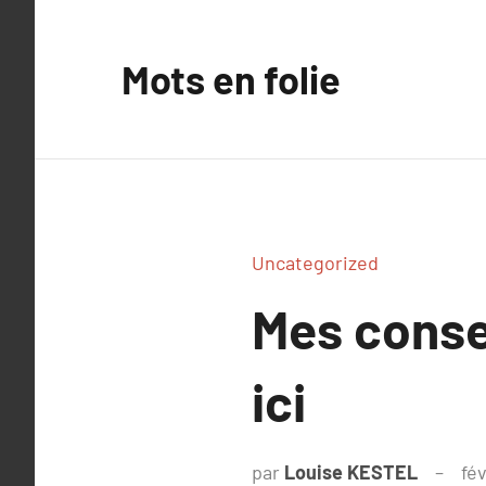
Aller
au
Mots en folie
contenu
Uncategorized
Mes consei
ici
par
Louise KESTEL
fév