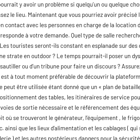
l pourrait y avoir un problème si quelqu’un ou quelque cho
z le lieu. Maintenant que vous pourriez avoir précisé le
 en contact avec les personnes en charge de la location da
esponde à votre demande. Quel type de salle recherch
 Les touristes seront-ils constant en esplanade sur des
une strate en outdoor ? Le temps pourrait-il poser un d
sautiller ou d’un tribune pour faire un discours ? Assur
 est à tout moment préférable de découvrir la plateforme
 peut être utilisée étant donné que un « plan de bataill
 positionnement des tables, les itinéraires de service pou
s voies de sortie nécessaire et le référencement des é
 où se trouveront le générateur, l’équipement , le frigo
c. ainsi que les lieux d’alimentation et les cablages ( qu
rie ) et les autres postérieurs dangers pour la sécurité