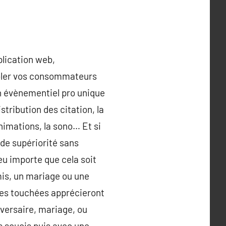
plication web,
mbler vos consommateurs
un évènementiel pro unique
istribution des citation, la
animations, la sono… Et si
 de supériorité sans
eu importe que cela soit
mis, un mariage ou une
nnes touchées apprécieront
iversaire, mariage, ou
s soucis puis avec une