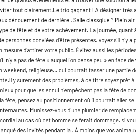
éviter tout clairement.Le trio gagnant ! A désigner très 
 dénouement de dernière . Salle classqiue ? Plein air 
type de fête et de votre achèvement. La journée, quant à
 de personnes conviées d’être présentes. voyez s’il n’y 
esure d’attirer votre public. Évitez aussi les période
u’il n’y a pas de fête « auquel l’on pense peu » en face de 
n weekend, religieuse… qui pourrait tasser une partie d
ente.Il y surement des problèmes, à ce titre soyez prêt à
mieux pour que les ennui n’empêchent pas la fête de co
la fête, pensez au positionnement où il pourrait aller se 
internautes. Munissez-vous d’une plumier de remplacem
mordial au cas où cet homme se ferait dommage. si vo
lanqué des invités pendant la . À moins que vos animau