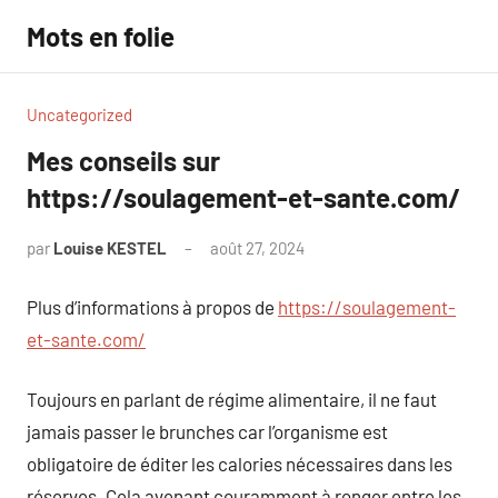
Aller
Mots en folie
au
contenu
Uncategorized
Mes conseils sur
https://soulagement-et-sante.com/
par
Louise KESTEL
août 27, 2024
Aucun
commentaire
Plus d’informations à propos de
https://soulagement-
et-sante.com/
Toujours en parlant de régime alimentaire, il ne faut
jamais passer le brunches car l’organisme est
obligatoire de éditer les calories nécessaires dans les
réserves. Cela avenant couramment à ronger entre les