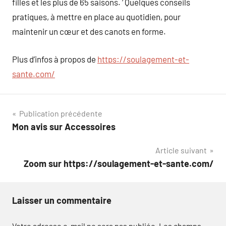
filles et les plus de 65 saisons. ‘ Quelques conseils
pratiques, à mettre en place au quotidien, pour
maintenir un cœur et des canots en forme.
Plus d’infos à propos de
https://soulagement-et-
sante.com/
Navigation
Publication précédente
Mon avis sur Accessoires
de
Article suivant
l’article
Zoom sur https://soulagement-et-sante.com/
Laisser un commentaire
Votre adresse e-mail ne sera pas publiée.
Les champs