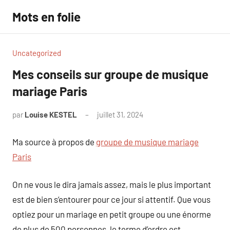
Aller
Mots en folie
au
contenu
Uncategorized
Mes conseils sur groupe de musique
mariage Paris
par
Louise KESTEL
juillet 31, 2024
Aucun
commentaire
Ma source à propos de
groupe de musique mariage
Paris
On ne vous le dira jamais assez, mais le plus important
est de bien s’entourer pour ce jour si attentif. Que vous
optiez pour un mariage en petit groupe ou une énorme
de plus de 500 personnes, le terme d’ordre est