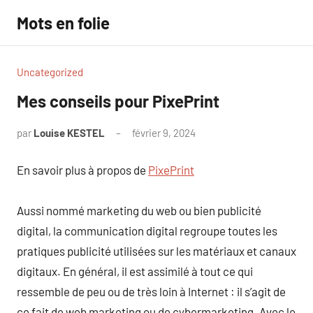
Aller
Mots en folie
au
contenu
Uncategorized
Mes conseils pour PixePrint
par
Louise KESTEL
février 9, 2024
Aucun
commentaire
En savoir plus à propos de
PixePrint
Aussi nommé marketing du web ou bien publicité
digital, la communication digital regroupe toutes les
pratiques publicité utilisées sur les matériaux et canaux
digitaux. En général, il est assimilé à tout ce qui
ressemble de peu ou de très loin à Internet : il s’agit de
ce fait de web marketing ou de cybermarketing. Avec le