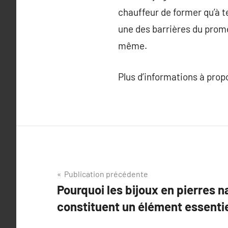
chauffeur de former qu’à te
une des barrières du prome
même.
Plus d’informations à pro
Navigation
Publication précédente
Pourquoi les bijoux en pierres n
de
constituent un élément essenti
l’article