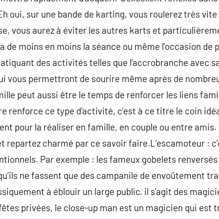
Eh oui, sur une bande de karting, vous roulerez très vite 
se, vous aurez à éviter les autres karts et particulièreme
n a de moins en moins la séance ou même l’occasion de
ratiquant des activités telles que l’accrobranche avec s
qui vous permettront de sourire même après de nombreu
ille peut aussi être le temps de renforcer les liens fami
e renforce ce type d’activité, c’est à ce titre le coin id
nt pour la réaliser en famille, en couple ou entre amis.
t repartez charmé par ce savoir faire.L’escamoteur : c’
entionnels. Par exemple : les fameux gobelets renversé
 qu’ils ne fassent que des campanile de envoûtement trad
iquement à éblouir un large public. il s’agit des magici
fêtes privées, le close-up man est un magicien qui est tr