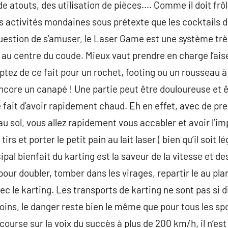
de atouts, des utilisation de pièces…. Comme il doit frôl
s activités mondaines sous prétexte que les cocktails di
uestion de s’amuser, le Laser Game est une système tr
 centre du coude. Mieux vaut prendre en charge l’ais
ptez de ce fait pour un rochet, footing ou un rousseau à 
encore un canapé ! Une partie peut être douloureuse et ê
e fait d’avoir rapidement chaud. Eh en effet, avec de pre
u sol, vous allez rapidement vous accabler et avoir l’im
 tirs et porter le petit pain au lait laser ( bien qu’il soit 
pal bienfait du karting est la saveur de la vitesse et de
our doubler, tomber dans les virages, repartir le au pla
c le karting. Les transports de karting ne sont pas si d
ins, le danger reste bien le même que pour tous les spo
course sur la voix du succès à plus de 200 km/h, il n’est