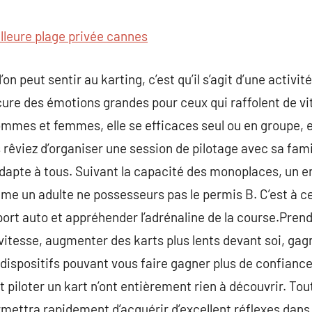
commentaire
lleure plage privée cannes
l’on peut sentir au karting, c’est qu’il s’agit d’une activi
cure des émotions grandes pour ceux qui raffolent de vit
hommes et femmes, elle se efficaces seul ou en groupe, e
rêviez d’organiser une session de pilotage avec sa famil
’adapte à tous. Suivant la capacité des monoplaces, un e
me un adulte ne possesseurs pas le permis B. C’est à ce 
sport auto et appréhender l’adrénaline de la course.Prend
s vitesse, augmenter des karts plus lents devant soi, ga
ispositifs pouvant vous faire gagner plus de confiance
 piloter un kart n’ont entièrement rien à découvrir. Tou
mettra rapidement d’acquérir d’excellent réflexes dans 