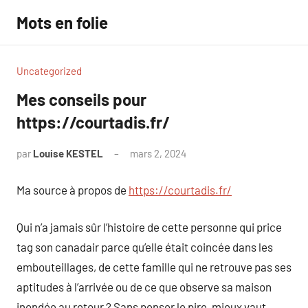
Aller
Mots en folie
au
contenu
Uncategorized
Mes conseils pour
https://courtadis.fr/
par
Louise KESTEL
mars 2, 2024
Aucun
commentaire
Ma source à propos de
https://courtadis.fr/
Qui n’a jamais sûr l’histoire de cette personne qui price
tag son canadair parce qu’elle était coincée dans les
embouteillages, de cette famille qui ne retrouve pas ses
aptitudes à l’arrivée ou de ce que observe sa maison
inondée au retour ? Sans penser le pire, mieux vaut