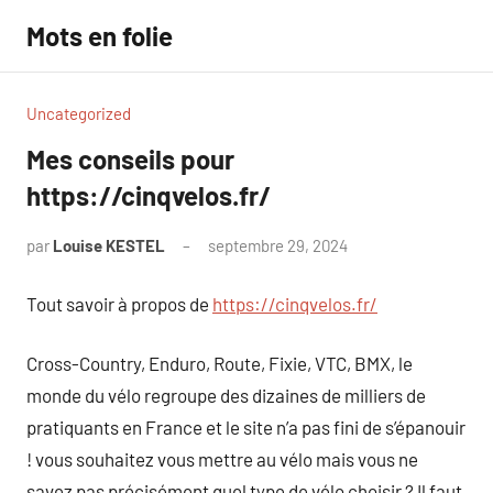
Aller
Mots en folie
au
contenu
Uncategorized
Mes conseils pour
https://cinqvelos.fr/
par
Louise KESTEL
septembre 29, 2024
Aucun
commentaire
Tout savoir à propos de
https://cinqvelos.fr/
Cross-Country, Enduro, Route, Fixie, VTC, BMX, le
monde du vélo regroupe des dizaines de milliers de
pratiquants en France et le site n’a pas fini de s’épanouir
! vous souhaitez vous mettre au vélo mais vous ne
savez pas précisément quel type de vélo choisir ? Il faut