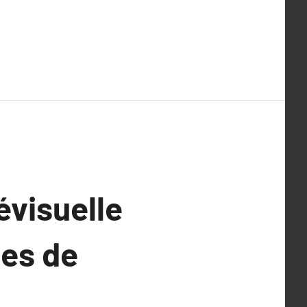
évisuelle
ées de