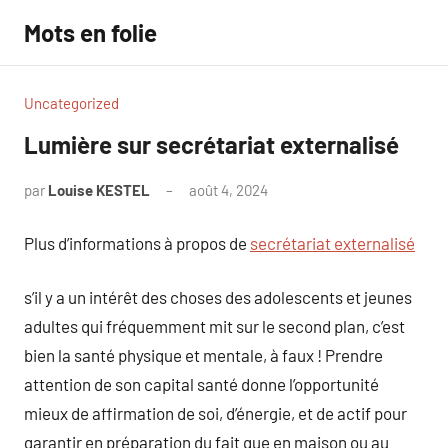
Aller
Mots en folie
au
contenu
Uncategorized
Lumière sur secrétariat externalisé
par
Louise KESTEL
août 4, 2024
Aucun
commentaire
Plus d’informations à propos de
secrétariat externalisé
s’il y a un intérêt des choses des adolescents et jeunes
adultes qui fréquemment mit sur le second plan, c’est
bien la santé physique et mentale, à faux ! Prendre
attention de son capital santé donne l’opportunité
mieux de affirmation de soi, d’énergie, et de actif pour
garantir en préparation du fait que en maison ou au