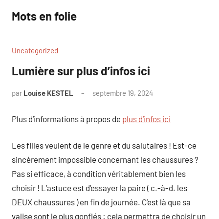
Aller
Mots en folie
au
contenu
Uncategorized
Lumière sur plus d’infos ici
par
Louise KESTEL
septembre 19, 2024
Aucun
commentaire
Plus d’informations à propos de
plus d’infos ici
Les filles veulent de le genre et du salutaires ! Est-ce
sincèrement impossible concernant les chaussures ?
Pas si efficace, à condition véritablement bien les
choisir ! L’astuce est d’essayer la paire ( c.-à-d. les
DEUX chaussures ) en fin de journée. C’est là que sa
valise sont le plus gonflés : cela permettra de choisir un