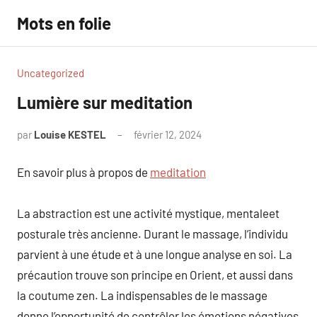
Aller
Mots en folie
au
contenu
Uncategorized
Lumière sur meditation
par
Louise KESTEL
février 12, 2024
Aucun
commentaire
En savoir plus à propos de
meditation
La abstraction est une activité mystique, mentaleet
posturale très ancienne. Durant le massage, l’individu
parvient à une étude et à une longue analyse en soi. La
précaution trouve son principe en Orient, et aussi dans
la coutume zen. La indispensables de le massage
donne l’opportunité de contrôler les émotions négatives