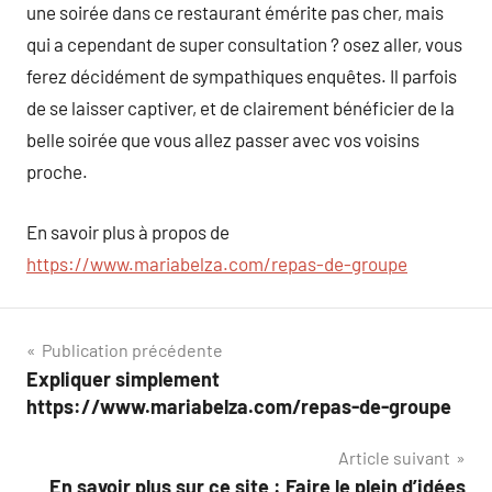
une soirée dans ce restaurant émérite pas cher, mais
qui a cependant de super consultation ? osez aller, vous
ferez décidément de sympathiques enquêtes. Il parfois
de se laisser captiver, et de clairement bénéficier de la
belle soirée que vous allez passer avec vos voisins
proche.
En savoir plus à propos de
https://www.mariabelza.com/repas-de-groupe
Navigation
Publication précédente
Expliquer simplement
de
https://www.mariabelza.com/repas-de-groupe
l’article
Article suivant
En savoir plus sur ce site : Faire le plein d’idées