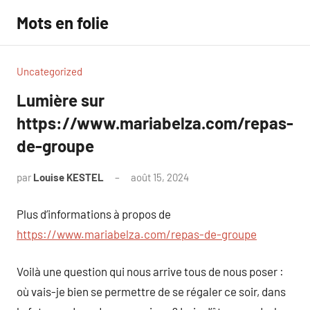
Aller
Mots en folie
au
contenu
Uncategorized
Lumière sur
https://www.mariabelza.com/repas-
de-groupe
par
Louise KESTEL
août 15, 2024
Aucun
commentaire
Plus d’informations à propos de
https://www.mariabelza.com/repas-de-groupe
Voilà une question qui nous arrive tous de nous poser :
où vais-je bien se permettre de se régaler ce soir, dans