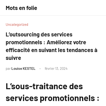
Aller
Mots en folie
au
contenu
Uncategorized
L’outsourcing des services
promotionnels : Améliorez votre
efficacité en suivant les tendances à
suivre
par
Louise KESTEL
février 13, 2024
Aucun
commentaire
L’sous-traitance des
services promotionnels :