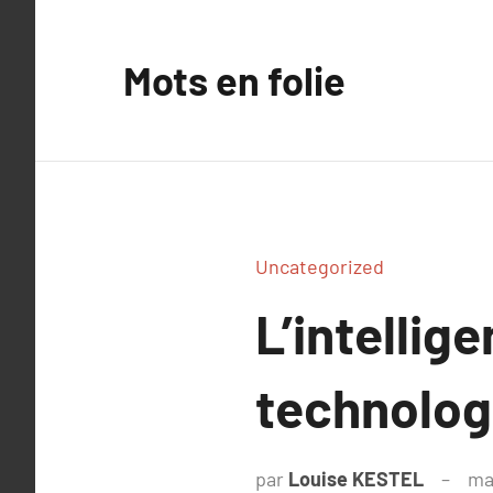
Aller
au
Mots en folie
contenu
Uncategorized
L’intellige
technolog
par
Louise KESTEL
ma