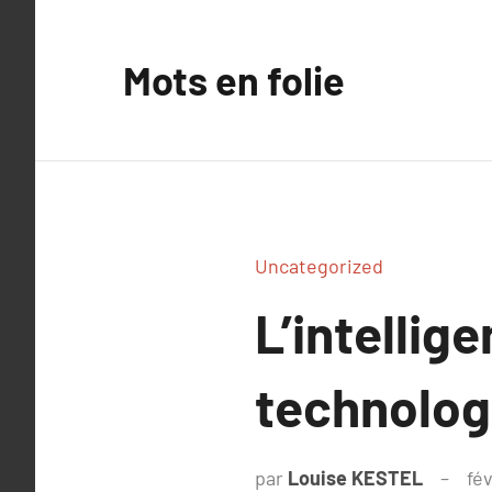
Aller
au
Mots en folie
contenu
Uncategorized
L’intellige
technolog
par
Louise KESTEL
fé