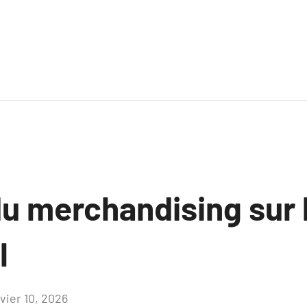
u merchandising sur l
l
vier 10, 2026
Aucun