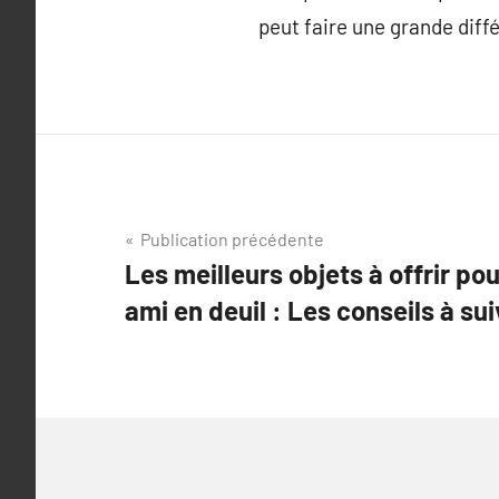
peut faire une grande diffé
Navigation
Publication précédente
Les meilleurs objets à offrir po
de
ami en deuil : Les conseils à sui
l’article