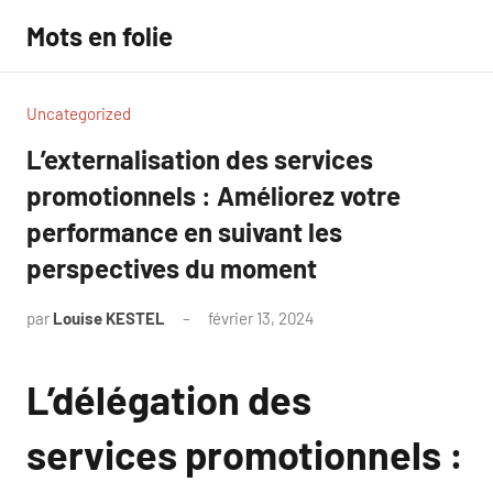
Aller
Mots en folie
au
contenu
Uncategorized
L’externalisation des services
promotionnels : Améliorez votre
performance en suivant les
perspectives du moment
par
Louise KESTEL
février 13, 2024
Aucun
commentaire
L’délégation des
services promotionnels :