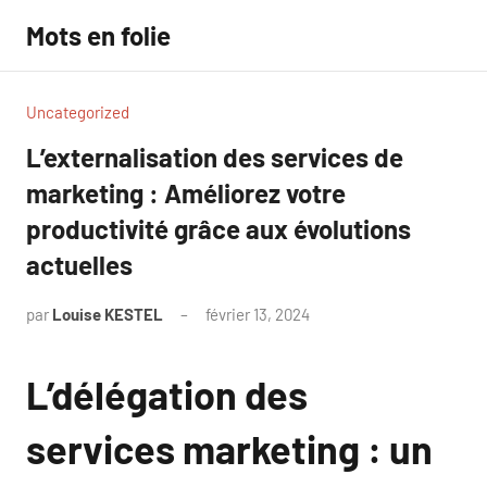
Aller
Mots en folie
au
contenu
Uncategorized
L’externalisation des services de
marketing : Améliorez votre
productivité grâce aux évolutions
actuelles
par
Louise KESTEL
février 13, 2024
Aucun
commentaire
L’délégation des
services marketing : un