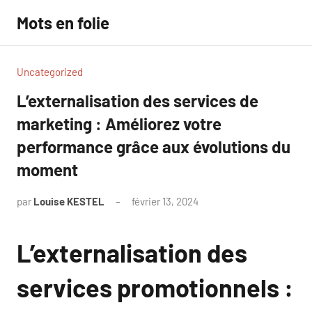
Aller
Mots en folie
au
contenu
Uncategorized
L’externalisation des services de
marketing : Améliorez votre
performance grâce aux évolutions du
moment
par
Louise KESTEL
février 13, 2024
Aucun
commentaire
L’externalisation des
services promotionnels :