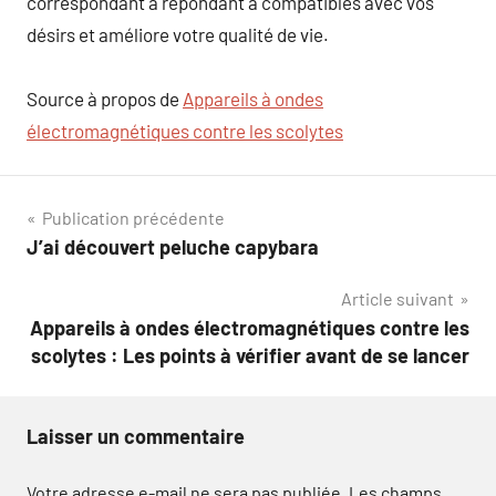
correspondant à répondant à compatibles avec vos
désirs et améliore votre qualité de vie.
Source à propos de
Appareils à ondes
électromagnétiques contre les scolytes
Navigation
Publication précédente
J’ai découvert peluche capybara
de
Article suivant
l’article
Appareils à ondes électromagnétiques contre les
scolytes : Les points à vérifier avant de se lancer
Laisser un commentaire
Votre adresse e-mail ne sera pas publiée.
Les champs