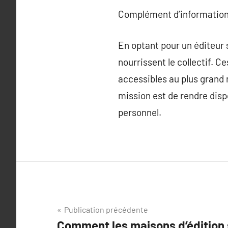
Complément d’information
En optant pour un éditeur s
nourrissent le collectif. 
accessibles au plus grand n
mission est de rendre disp
personnel.
Navigation
Publication précédente
Comment les maisons d’édition s