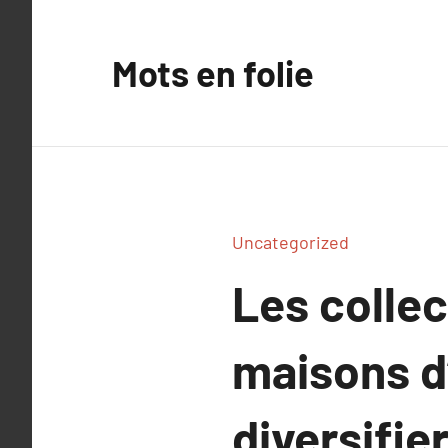
Aller
au
Mots en folie
contenu
Uncategorized
Les colle
maisons d’
diversifie